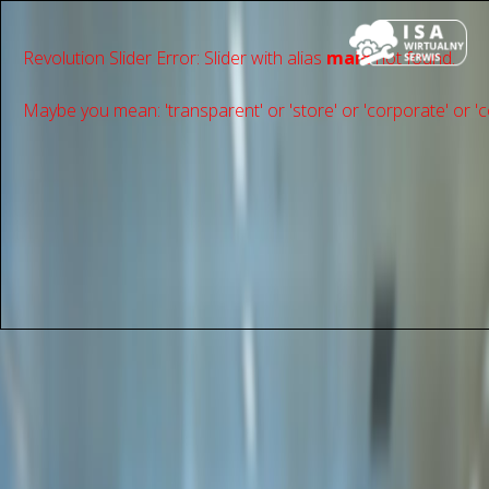
Revolution Slider Error: Slider with alias
main
not found.
Maybe you mean: 'transparent' or 'store' or 'сorporate' or 