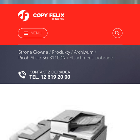
MENU
Strona Główna
/
Produkty
/
Archiwum
/
Ricoh Aficio SG 3110DN
/
Attachment: pobrane