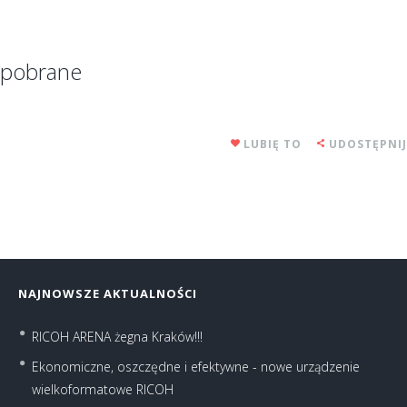
pobrane
LUBIĘ TO
UDOSTĘPNIJ
NAJNOWSZE AKTUALNOŚCI
RICOH ARENA żegna Kraków!!!
Ekonomiczne, oszczędne i efektywne - nowe urządzenie
wielkoformatowe RICOH