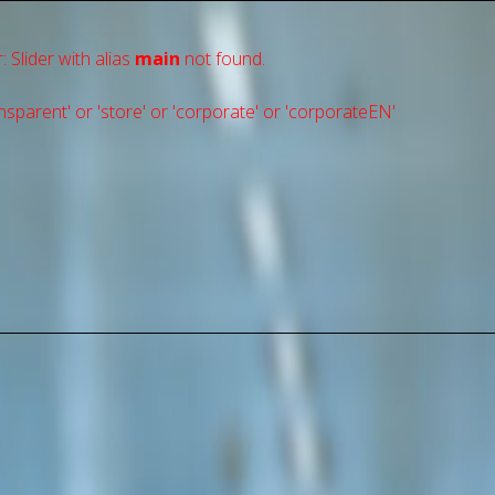
: Slider with alias
main
not found.
sparent' or 'store' or 'сorporate' or 'corporateEN'