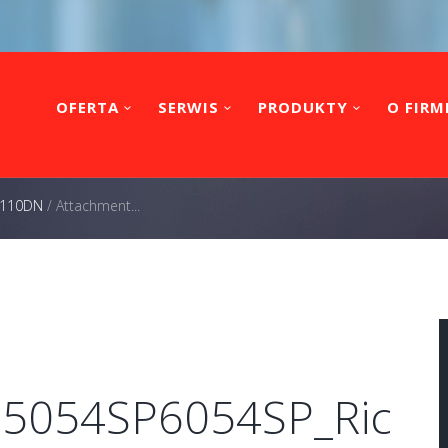
OFERTA
SERWIS
PRODUKTY
O FIRM
 3110DN
/
Attachment...
P5054SP6054SP_Ric