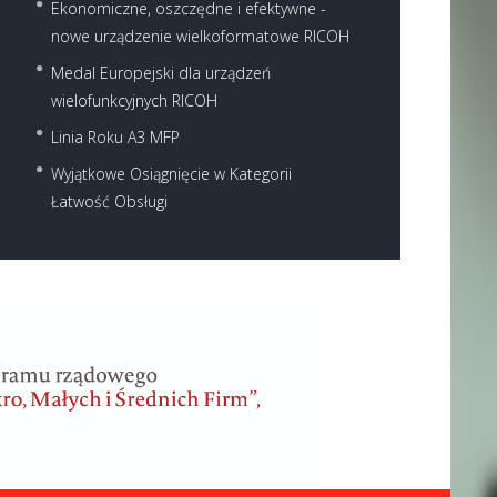
Ekonomiczne, oszczędne i efektywne -
nowe urządzenie wielkoformatowe RICOH
Medal Europejski dla urządzeń
wielofunkcyjnych RICOH
Linia Roku A3 MFP
Wyjątkowe Osiągnięcie w Kategorii
Łatwość Obsługi