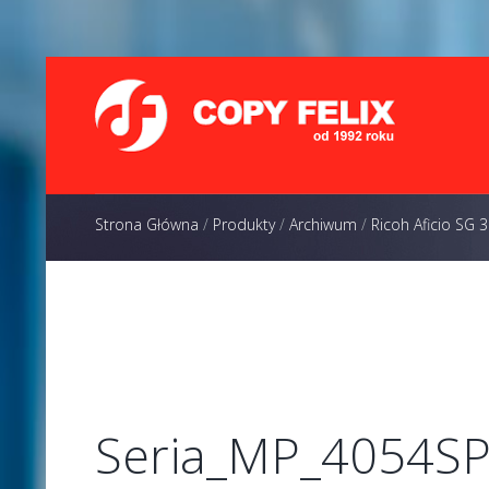
Strona Główna
/
Produkty
/
Archiwum
/
Ricoh Aficio SG
Seria_MP_4054S