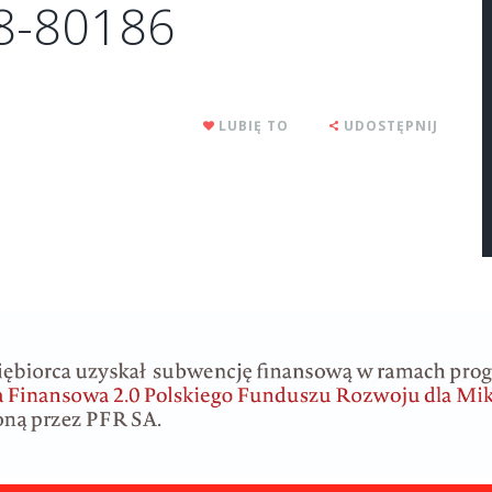
78-80186
LUBIĘ TO
UDOSTĘPNIJ