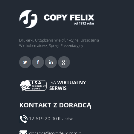
Drukarki, Urządzenia Wielofunkcyjne, Urządzenia
Wielkoformatowe, Sprzęt Prezentacyjny
KONTAKT Z DORADCĄ
12 619 20 00 Kraków
doradca@copyfelix.com.pl