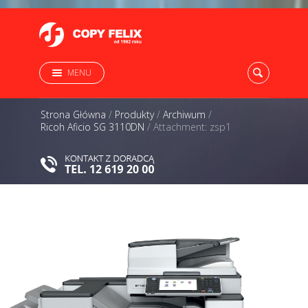
MENU
Strona Główna
/
Produkty
/
Archiwum
/
Ricoh Aficio SG 3110DN
/
Attachment: zsp1