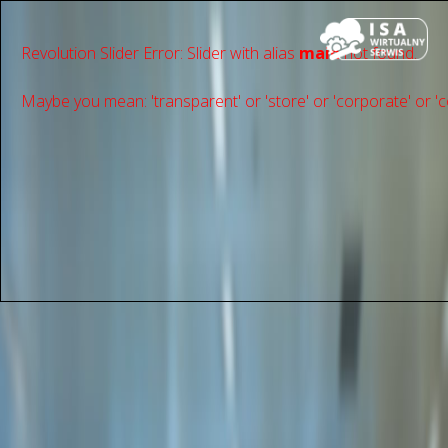
Revolution Slider Error: Slider with alias
main
not found.
Maybe you mean: 'transparent' or 'store' or 'сorporate' or 