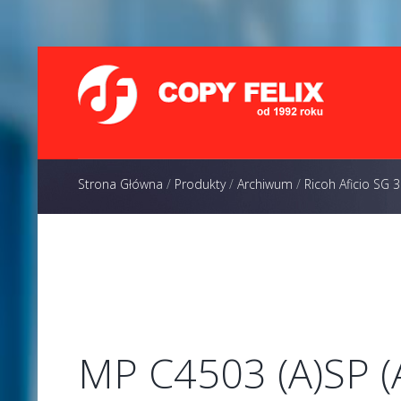
Strona Główna
/
Produkty
/
Archiwum
/
Ricoh Aficio SG
dnw
MP C4503 (A)SP (