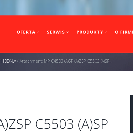
OFERTA
SERWIS
PRODUKTY
O FIRM
 3110DNw
/
Attachment: MP C4503 (A)SP (A)ZSP C5503 (A)SP...
A)ZSP C5503 (A)SP