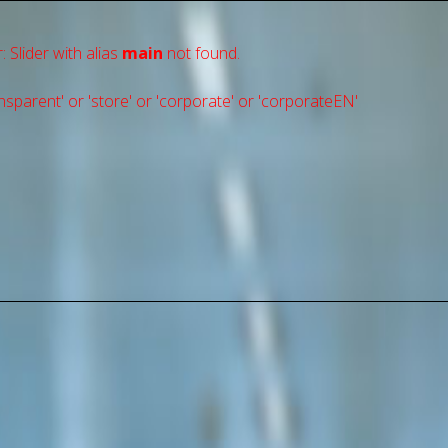
: Slider with alias
main
not found.
sparent' or 'store' or 'сorporate' or 'corporateEN'