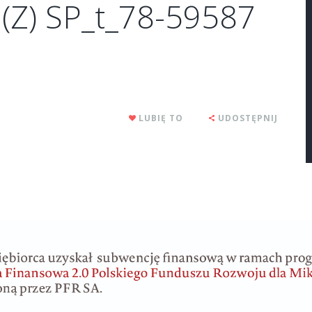
(Z) SP_t_78-59587
LUBIĘ TO
UDOSTĘPNIJ