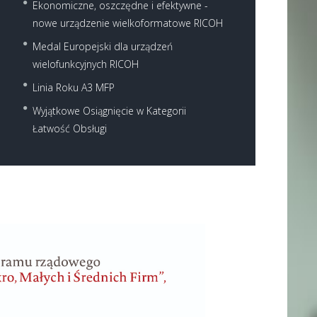
Ekonomiczne, oszczędne i efektywne -
nowe urządzenie wielkoformatowe RICOH
Medal Europejski dla urządzeń
wielofunkcyjnych RICOH
Linia Roku A3 MFP
Wyjątkowe Osiągnięcie w Kategorii
Łatwość Obsługi