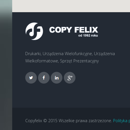
Drukarki, Urządzenia Wielofunkcyjne, Urządzenia
Wielkoformatowe, Sprzęt Prezentacyjny
Copyfelix © 2015 Wszelkie prawa zastrzeżone.
Polityka