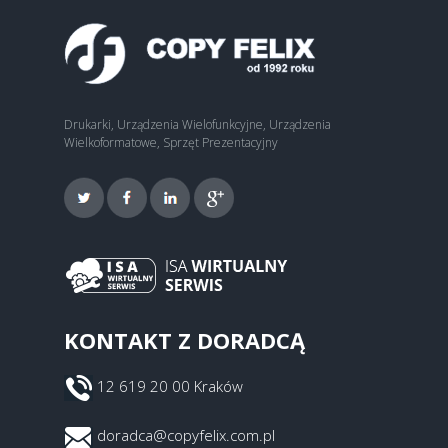
Drukarki, Urządzenia Wielofunkcyjne, Urządzenia
Wielkoformatowe, Sprzęt Prezentacyjny
KONTAKT Z DORADCĄ
12 619 20 00 Kraków
doradca@copyfelix.com.pl