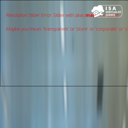
Revolution Slider Error: Slider with alias
main
not found.
Maybe you mean: 'transparent' or 'store' or 'сorporate' or 