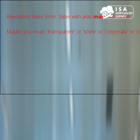
Revolution Slider Error: Slider with alias
main
not found.
Maybe you mean: 'transparent' or 'store' or 'сorporate' or 