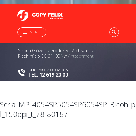
MENU
Strona Główna
/
Produkty
/
Archiwum
/
Ricoh Aficio SG 3110DNw
/
Attachment...
Seria_MP_4054SP5054SP6054SP_Ricoh_p
l_150dpi_t_78-80187