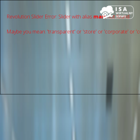
Revolution Slider Error: Slider with alias
main
not found.
Maybe you mean: 'transparent' or 'store' or 'сorporate' or 