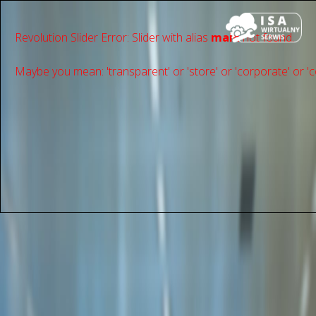
Revolution Slider Error: Slider with alias
main
not found.
Maybe you mean: 'transparent' or 'store' or 'сorporate' or 