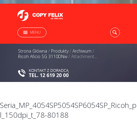
MENU
Strona Główna
/
Produkty
/
Archiwum
/
Ricoh Aficio SG 3110DNw
/
Attachment...
Seria_MP_4054SP5054SP6054SP_Ricoh_p
l_150dpi_t_78-80188