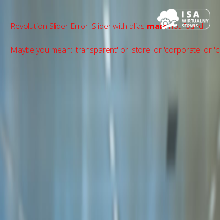
Revolution Slider Error: Slider with alias
main
not found.
Maybe you mean: 'transparent' or 'store' or 'сorporate' or 