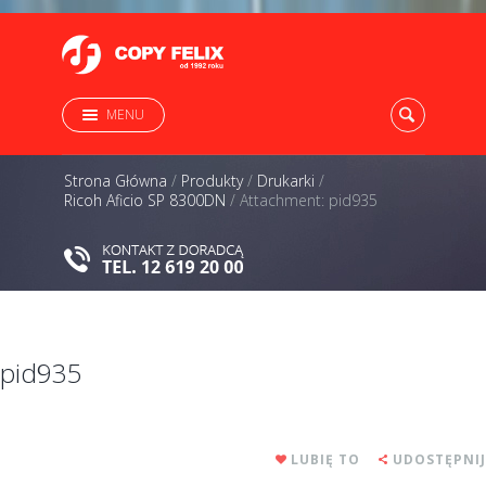
MENU
Strona Główna
/
Produkty
/
Drukarki
/
Ricoh Aficio SP 8300DN
/
Attachment: pid935
pid935
LUBIĘ TO
UDOSTĘPNIJ