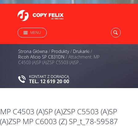
MENU
Strona Główna
/
Produkty
/
Drukarki
/
Ricoh Aficio SP C831DN
/
Attachment: MP
C4503 (A)SP (A)ZSP C5503 (A)SP...
MP C4503 (A)SP (A)ZSP C5503 (A)SP
(A)ZSP MP C6003 (Z) SP_t_78-59587