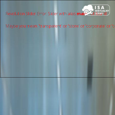
Revolution Slider Error: Slider with alias
main
not found.
Maybe you mean: 'transparent' or 'store' or 'сorporate' or 