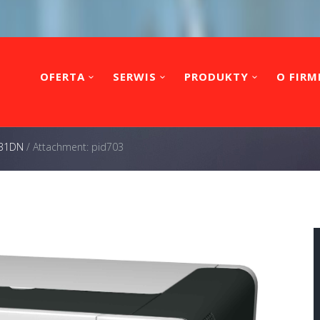
OFERTA
SERWIS
PRODUKTY
O FIRM
831DN
/
Attachment: pid703