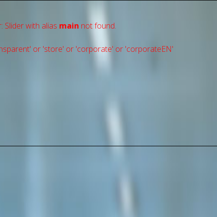
: Slider with alias
main
not found.
sparent' or 'store' or 'сorporate' or 'corporateEN'