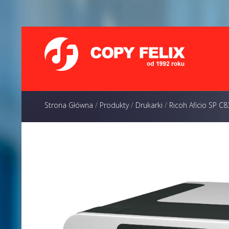
Strona Główna
/
Produkty
/
Drukarki
/
Ricoh Aficio SP C