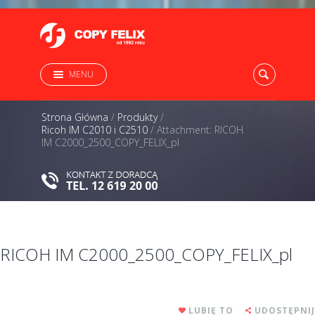
MENU
Strona Główna
/
Produkty
/
Ricoh IM C2010 i C2510
/
Attachment: RICOH
IM C2000_2500_COPY_FELIX_pl
RICOH IM C2000_2500_COPY_FELIX_pl
LUBIĘ TO
UDOSTĘPNIJ