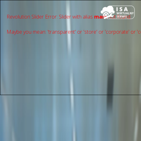
Revolution Slider Error: Slider with alias
main
not found.
Maybe you mean: 'transparent' or 'store' or 'сorporate' or 