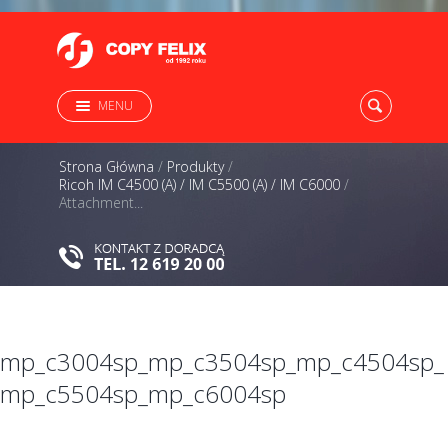
MENU
Strona Główna
/
Produkty
/
Ricoh IM C4500 (A) / IM C5500 (A) / IM C6000
/
Attachment...
mp_c3004sp_mp_c3504sp_mp_c4504sp_
mp_c5504sp_mp_c6004sp