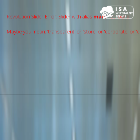
Revolution Slider Error: Slider with alias
main
not found.
Maybe you mean: 'transparent' or 'store' or 'сorporate' or 