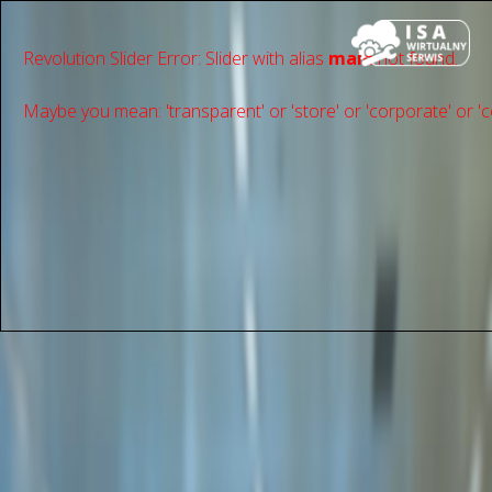
Revolution Slider Error: Slider with alias
main
not found.
Maybe you mean: 'transparent' or 'store' or 'сorporate' or 