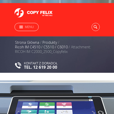
MENU
Strona Główna
/
Produkty
/
Ricoh IM C4510 / C5510 / C6010
/
Attachment:
RICOH IM C2000_2500_Copyfelix