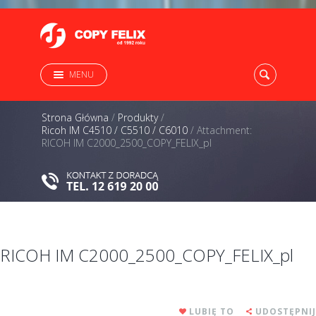
MENU
Strona Główna
/
Produkty
/
Ricoh IM C4510 / C5510 / C6010
/
Attachment:
RICOH IM C2000_2500_COPY_FELIX_pl
RICOH IM C2000_2500_COPY_FELIX_pl
LUBIĘ TO
UDOSTĘPNIJ