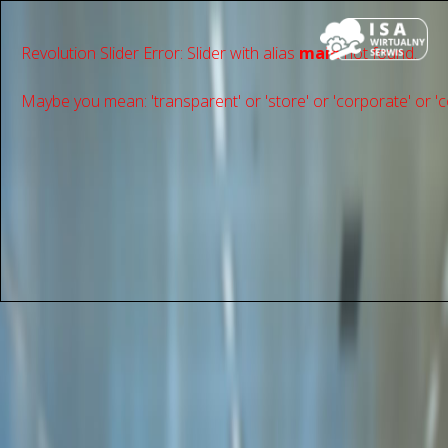
Revolution Slider Error: Slider with alias
main
not found.
Maybe you mean: 'transparent' or 'store' or 'сorporate' or 