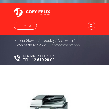
MENU
Strona Główna
/
Produkty
/
Archiwum
/
Ricoh Aficio MP 2554SP
/
Attachment: AAA