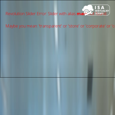
Revolution Slider Error: Slider with alias
main
not found.
Maybe you mean: 'transparent' or 'store' or 'сorporate' or 