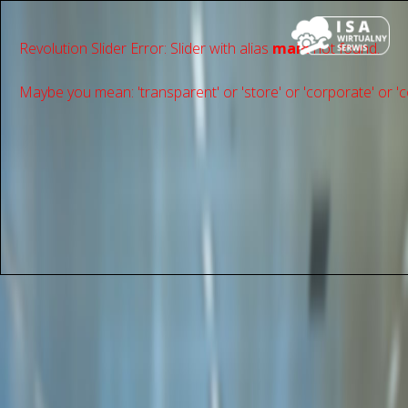
Revolution Slider Error: Slider with alias
main
not found.
Maybe you mean: 'transparent' or 'store' or 'сorporate' or 