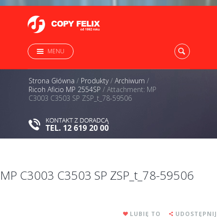
MENU
Strona Główna
/
Produkty
/
Archiwum
/
Ricoh Aficio MP 2554SP
/
Attachment: MP
C3003 C3503 SP ZSP_t_78-59506
MP C3003 C3503 SP ZSP_t_78-59506
LUBIĘ TO
UDOSTĘPNIJ