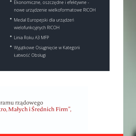
Ekonomiczne, oszczędne i efektywne -
nowe urządzenie wielkoformatowe RICOH
Medal Europejski dla urządzeń
wielofunkcyjnych RICOH
Linia Roku A3 MFP
Wyjątkowe Osiągnięcie w Kategorii
Łatwość Obsługi