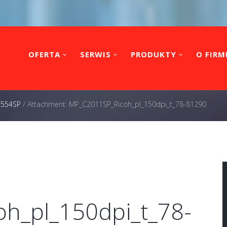
OFERTA
SERWIS
PRODUKTY
O FIRM
 2554SP
/
Attachment: MP_C2011SP_Ricoh_pl_150dpi_t_78-81290
h_pl_150dpi_t_78-