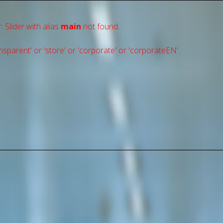
: Slider with alias
main
not found.
sparent' or 'store' or 'сorporate' or 'corporateEN'