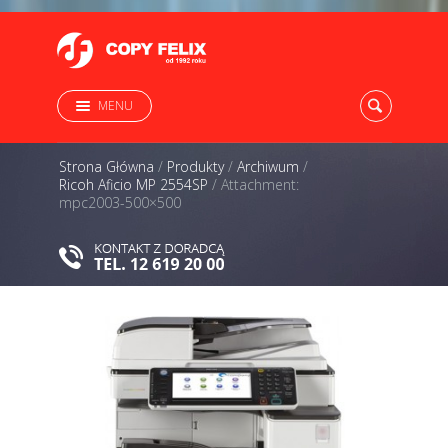
MENU
Strona Główna
/
Produkty
/
Archiwum
/
Ricoh Aficio MP 2554SP
/
Attachment:
mpc2003-500×500