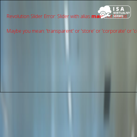
Revolution Slider Error: Slider with alias
main
not found.
Maybe you mean: 'transparent' or 'store' or 'сorporate' or 