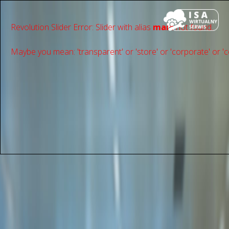
Revolution Slider Error: Slider with alias
main
not found.
Maybe you mean: 'transparent' or 'store' or 'сorporate' or 