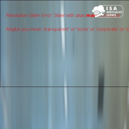
Revolution Slider Error: Slider with alias
main
not found.
Maybe you mean: 'transparent' or 'store' or 'сorporate' or 