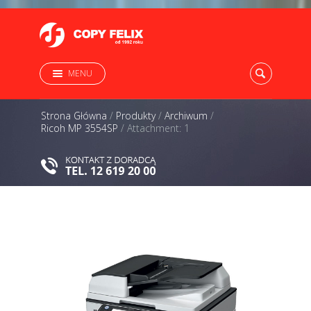
MENU
Strona Główna
/
Produkty
/
Archiwum
/
Ricoh MP 3554SP
/
Attachment: 1