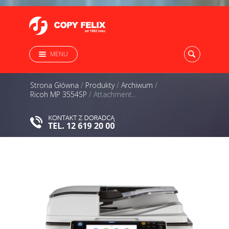
MENU
Strona Główna
/
Produkty
/
Archiwum
/
Ricoh MP 3554SP
/
Attachment...