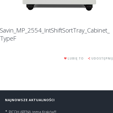
Savin_MP_2554_IntShiftSortTray_Cabinet_
TypeF
LUBIĘ TO
UDOSTĘPNIJ
NAJNOWSZE AKTUALNOŚCI
RICOH ARENA żegna Kraków!!!