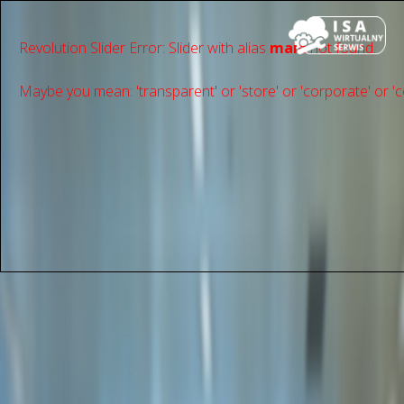
Revolution Slider Error: Slider with alias
main
not found.
Maybe you mean: 'transparent' or 'store' or 'сorporate' or 