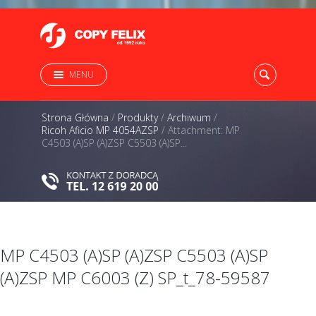
MENU
Strona Główna
/
Produkty
/
Archiwum
/
Ricoh Aficio MP 4054AZSP
/
Attachment: MP
C4503 (A)SP (A)ZSP C5503 (A)SP...
MP C4503 (A)SP (A)ZSP C5503 (A)SP
(A)ZSP MP C6003 (Z) SP_t_78-59587