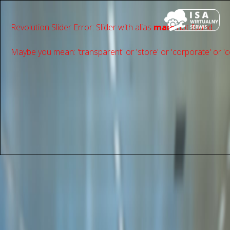
Revolution Slider Error: Slider with alias
main
not found.
Maybe you mean: 'transparent' or 'store' or 'сorporate' or 