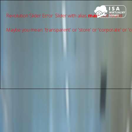
Revolution Slider Error: Slider with alias
main
not found.
Maybe you mean: 'transparent' or 'store' or 'сorporate' or 