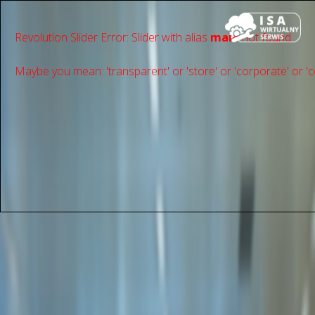
Revolution Slider Error: Slider with alias
main
not found.
Maybe you mean: 'transparent' or 'store' or 'сorporate' or 