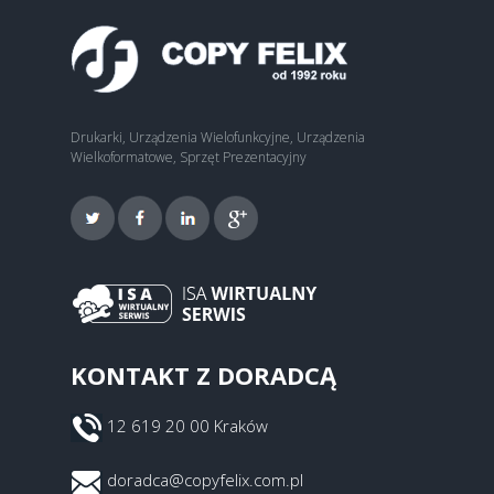
Drukarki, Urządzenia Wielofunkcyjne, Urządzenia
Wielkoformatowe, Sprzęt Prezentacyjny
KONTAKT Z DORADCĄ
12 619 20 00 Kraków
doradca@copyfelix.com.pl