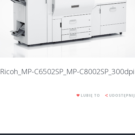
Ricoh_MP-C6502SP_MP-C8002SP_300dpi
LUBIĘ TO
UDOSTĘPNIJ