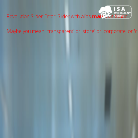
Revolution Slider Error: Slider with alias
main
not found.
Maybe you mean: 'transparent' or 'store' or 'сorporate' or 