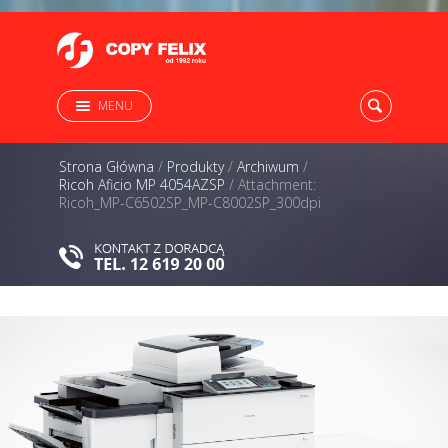
MENU
Strona Główna
/
Produkty
/
Archiwum
/
Ricoh Aficio MP 4054AZSP
/
Attachment:
Ricoh_MP-C6502SP_MP-C8002SP_300dpi