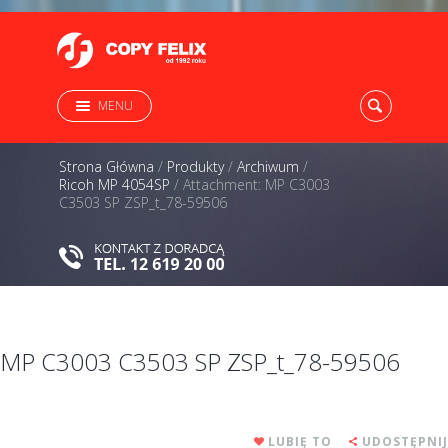
MENU
Strona Główna
/
Produkty
/
Archiwum
/
Ricoh MP 4054SP
/
Attachment: MP C3003
C3503 SP ZSP_t_78-59506
MP C3003 C3503 SP ZSP_t_78-59506
LUBIĘ TO
UDOSTĘPNIJ