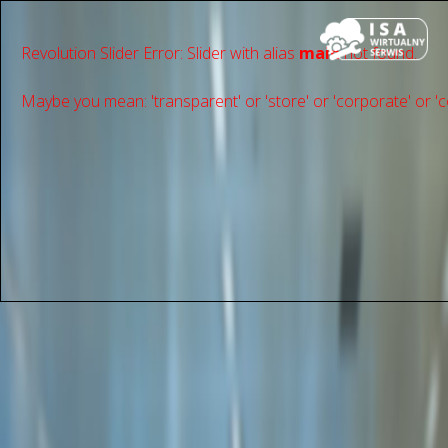
Revolution Slider Error: Slider with alias
main
not found.
Maybe you mean: 'transparent' or 'store' or 'сorporate' or 