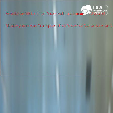
Revolution Slider Error: Slider with alias
main
not found.
Maybe you mean: 'transparent' or 'store' or 'сorporate' or 