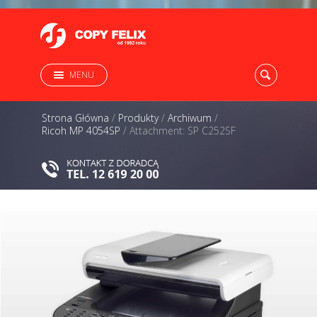
MENU
Strona Główna
/
Produkty
/
Archiwum
/
Ricoh MP 4054SP
/
Attachment: SP C252SF