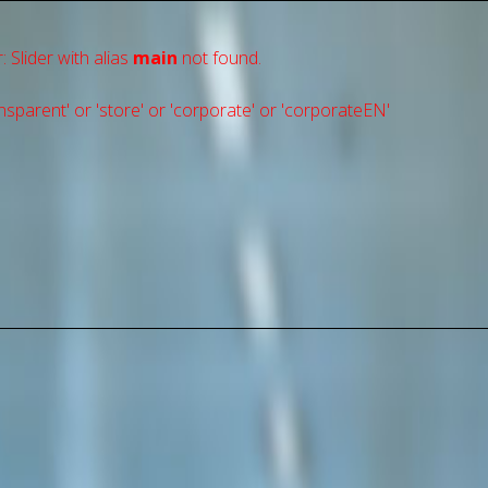
: Slider with alias
main
not found.
sparent' or 'store' or 'сorporate' or 'corporateEN'