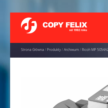
Strona Główna
/
Produkty
/
Archiwum
/
Ricoh MP 5054A