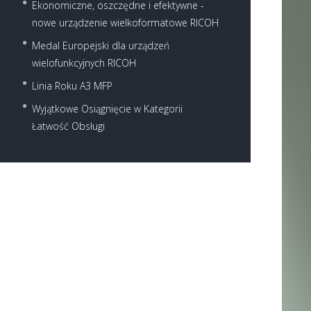
Ekonomiczne, oszczędne i efektywne -
nowe urządzenie wielkoformatowe RICOH
Medal Europejski dla urządzeń
wielofunkcyjnych RICOH
Linia Roku A3 MFP
Wyjątkowe Osiągnięcie w Kategorii
Next item
Łatwość Obsługi
SP C252SF