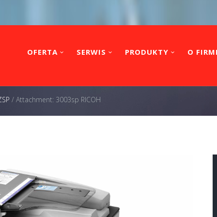
OFERTA
SERWIS
PRODUKTY
O FIRM
ZSP
/
Attachment: 3003sp RICOH