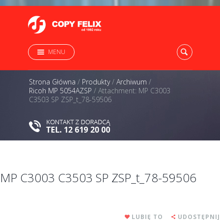
MENU
Strona Główna
/
Produkty
/
Archiwum
/
Ricoh MP 5054AZSP
/
Attachment: MP C3003
C3503 SP ZSP_t_78-59506
MP C3003 C3503 SP ZSP_t_78-59506
LUBIĘ TO
UDOSTĘPNIJ