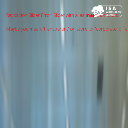
Revolution Slider Error: Slider with alias
main
not found.
Maybe you mean: 'transparent' or 'store' or 'сorporate' or 