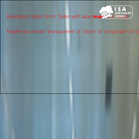
Revolution Slider Error: Slider with alias
main
not found.
Maybe you mean: 'transparent' or 'store' or 'сorporate' or 