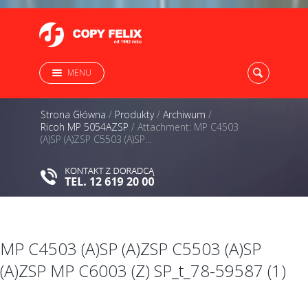
MENU
Strona Główna
/
Produkty
/
Archiwum
/
Ricoh MP 5054AZSP
/
Attachment: MP C4503
(A)SP (A)ZSP C5503 (A)SP...
MP C4503 (A)SP (A)ZSP C5503 (A)SP
(A)ZSP MP C6003 (Z) SP_t_78-59587 (1)