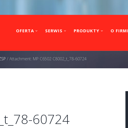
OFERTA
SERWIS
PRODUKTY
O FIRM
ZSP
/
Attachment: MP C6502 C8002_t_78-60724
_t_78-60724