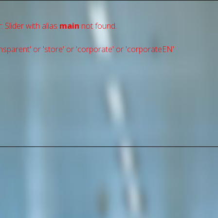
: Slider with alias
main
not found.
sparent' or 'store' or 'сorporate' or 'corporateEN'