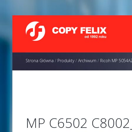
Strona Główna
/
Produkty
/
Archiwum
/
Ricoh MP 5054A
MP C6502 C8002