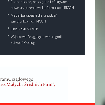
Ekonomiczne, oszczędne i efektywne -
nowe urządzenie wielkoformatowe RICOH
Medal Europejski dla urządzeń
wielofunkcyjnych RICOH
Linia Roku A3 MFP
Wyjątkowe Osiągnięcie w Kategorii
Łatwość Obsługi