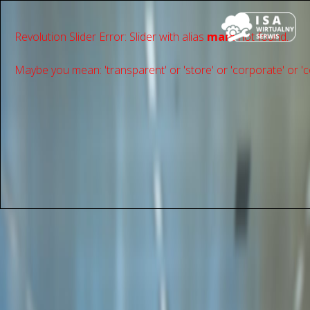
Revolution Slider Error: Slider with alias
main
not found.
Maybe you mean: 'transparent' or 'store' or 'сorporate' or 