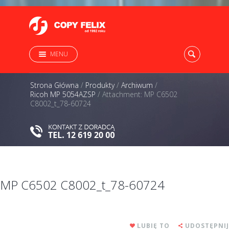
MENU
Strona Główna
/
Produkty
/
Archiwum
/
Ricoh MP 5054AZSP
/
Attachment: MP C6502
C8002_t_78-60724
MP C6502 C8002_t_78-60724
LUBIĘ TO
UDOSTĘPNIJ