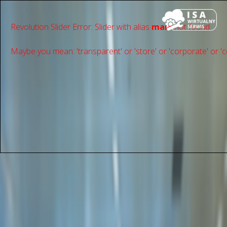
Revolution Slider Error: Slider with alias
main
not found.
Maybe you mean: 'transparent' or 'store' or 'сorporate' or 