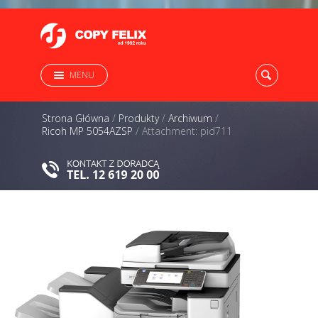
MENU
Strona Główna
/
Produkty
/
Archiwum
/
Ricoh MP 5054AZSP
/
Attachment: pid711