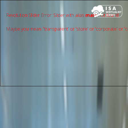
Revolution Slider Error: Slider with alias
main
not found.
Maybe you mean: 'transparent' or 'store' or 'сorporate' or 