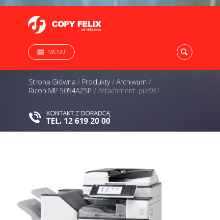
MENU
Strona Główna
/
Produkty
/
Archiwum
/
Ricoh MP 5054AZSP
/
Attachment: pid931