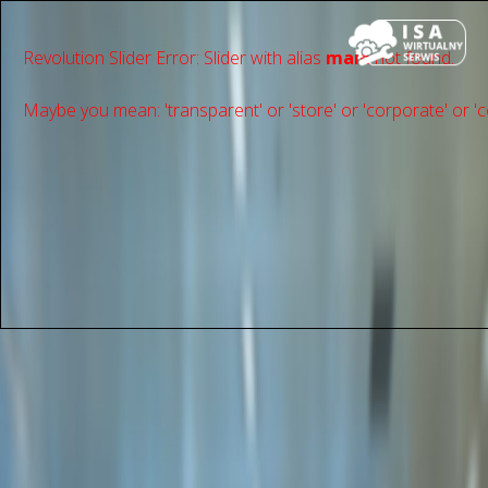
Revolution Slider Error: Slider with alias
main
not found.
Maybe you mean: 'transparent' or 'store' or 'сorporate' or 