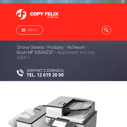
MENU
Strona Główna
/
Produkty
/
Archiwum
/
Ricoh MP 5054AZSP
/
Attachment: rico-mp-
5054-1