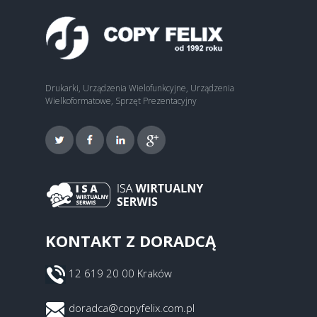
Drukarki, Urządzenia Wielofunkcyjne, Urządzenia
Wielkoformatowe, Sprzęt Prezentacyjny
KONTAKT Z DORADCĄ
12 619 20 00 Kraków
doradca@copyfelix.com.pl