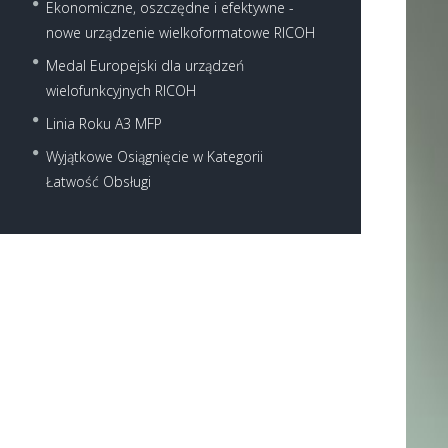
Ekonomiczne, oszczędne i efektywne -
nowe urządzenie wielkoformatowe RICOH
Medal Europejski dla urządzeń
Next item
wielofunkcyjnych RICOH
Ricoh MP 301SP - 301SPF
Linia Roku A3 MFP
Wyjątkowe Osiągnięcie w Kategorii
Łatwość Obsługi