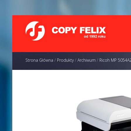
Strona Główna
/
Produkty
/
Archiwum
/
Ricoh MP 5054A