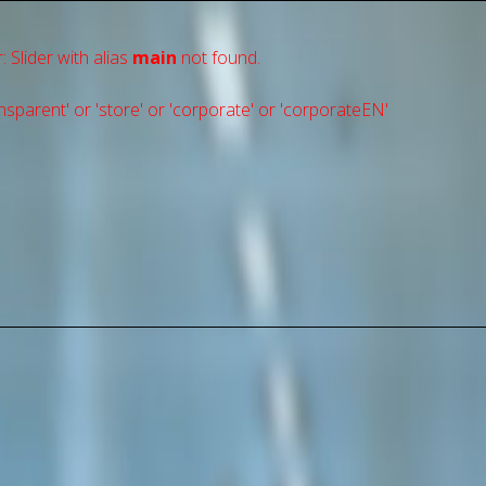
: Slider with alias
main
not found.
sparent' or 'store' or 'сorporate' or 'corporateEN'