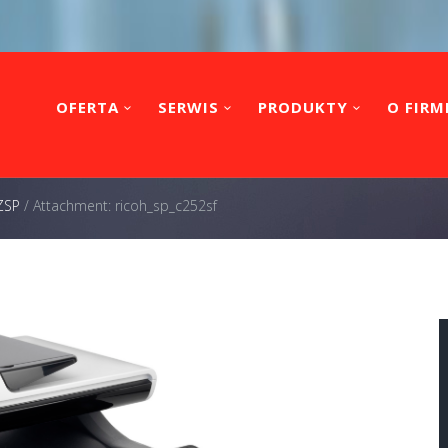
OFERTA
SERWIS
PRODUKTY
O FIRM
ZSP
/
Attachment: ricoh_sp_c252sf