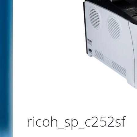
-large
ricoh_sp_c252sf