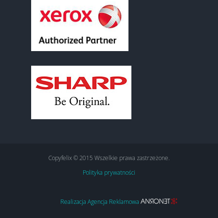
Copyfelix © 2015 Wszelkie prawa zastrzeżone.
Polityka prywatności
Realizacja Agencja Reklamowa