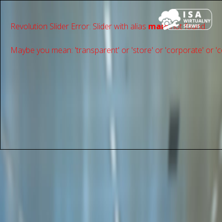
Revolution Slider Error: Slider with alias
main
not found.
Maybe you mean: 'transparent' or 'store' or 'сorporate' or 