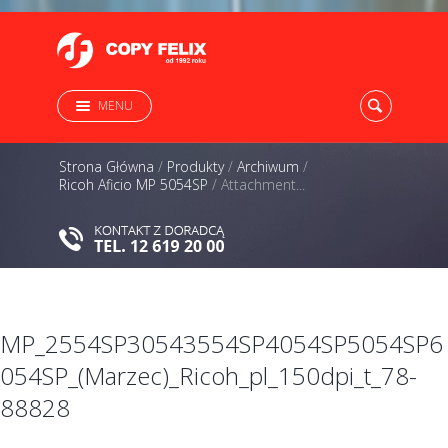
MENU
Strona Główna
/
Produkty
/
Archiwum
/
Ricoh Aficio MP 5054SP
/
Attachment...
MP_2554SP30543554SP4054SP5054SP6
054SP_(Marzec)_Ricoh_pl_150dpi_t_78-
88828