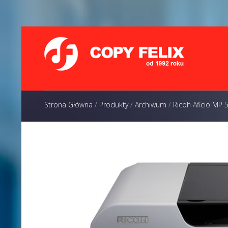
Strona Główna
/
Produkty
/
Archiwum
/
Ricoh Aficio MP