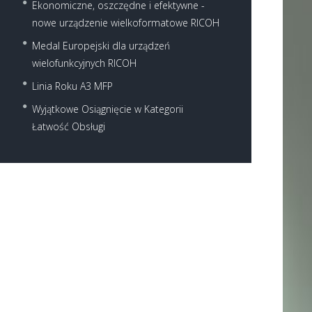
Ekonomiczne, oszczędne i efektywne -
nowe urządzenie wielkoformatowe RICOH
Medal Europejski dla urządzeń
wielofunkcyjnych RICOH
Linia Roku A3 MFP
Wyjątkowe Osiągnięcie w Kategorii
Łatwość Obsługi
Next item
ricoh_sp_c252sf