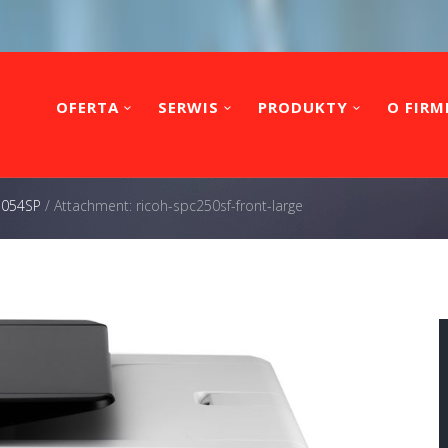
OFERTA
SERWIS
PRODUKTY
O FIRM
 5054SP
/
Attachment: ricoh-spc250sf-front-large