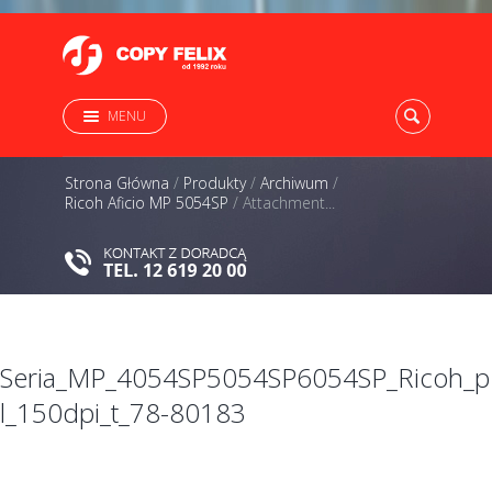
MENU
Strona Główna
/
Produkty
/
Archiwum
/
Ricoh Aficio MP 5054SP
/
Attachment...
Seria_MP_4054SP5054SP6054SP_Ricoh_p
l_150dpi_t_78-80183