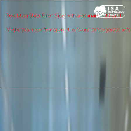
Revolution Slider Error: Slider with alias
main
not found.
Maybe you mean: 'transparent' or 'store' or 'сorporate' or 