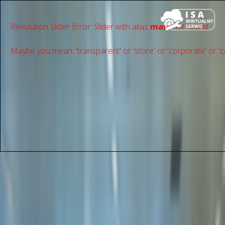
Revolution Slider Error: Slider with alias
main
not found.
Maybe you mean: 'transparent' or 'store' or 'сorporate' or 