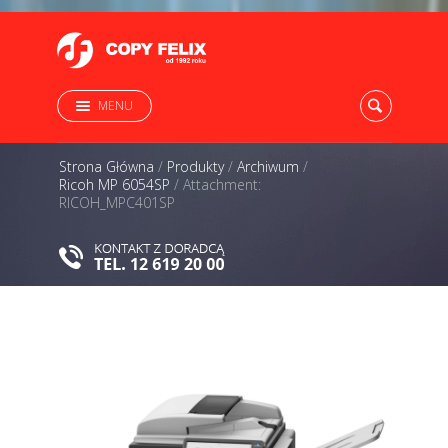
MENU
Strona Główna
/
Produkty
/
Archiwum
/
Ricoh MP 6054SP
/
Attachment:
RICOH_MPC401SP