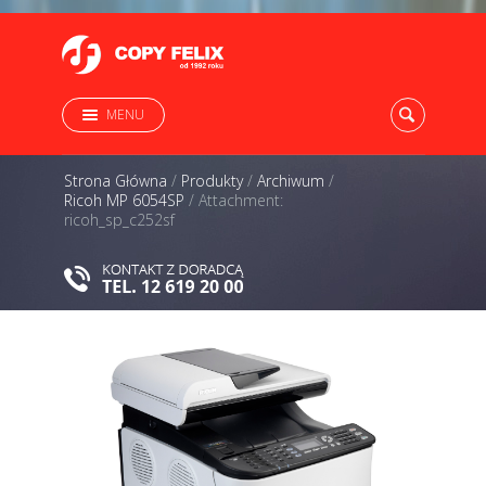
MENU
Strona Główna
/
Produkty
/
Archiwum
/
Ricoh MP 6054SP
/
Attachment:
ricoh_sp_c252sf