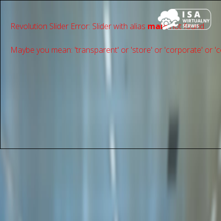
Revolution Slider Error: Slider with alias
main
not found.
Maybe you mean: 'transparent' or 'store' or 'сorporate' or 