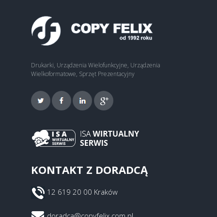
Drukarki, Urządzenia Wielofunkcyjne, Urządzenia
Wielkoformatowe, Sprzęt Prezentacyjny
KONTAKT Z DORADCĄ
12 619 20 00 Kraków
doradca@copyfelix.com.pl