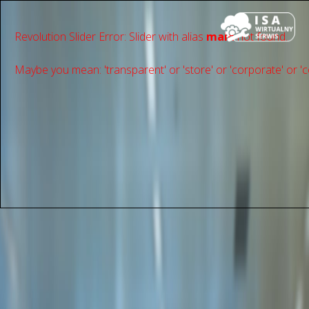
Revolution Slider Error: Slider with alias
main
not found.
Maybe you mean: 'transparent' or 'store' or 'сorporate' or 