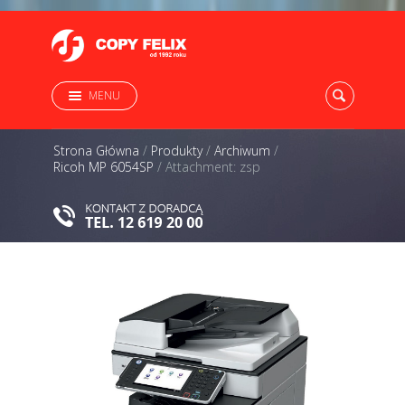
MENU
Strona Główna
/
Produkty
/
Archiwum
/
Ricoh MP 6054SP
/
Attachment: zsp