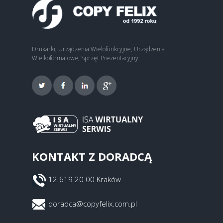
Drukarki, Urządzenia Wielofunkcyjne, Urządzenia
Wielkoformatowe, Sprzęt Prezentacyjny
KONTAKT Z DORADCĄ
12 619 20 00 Kraków
doradca@copyfelix.com.pl