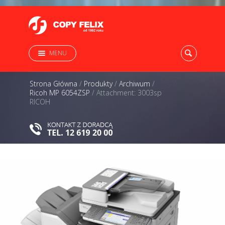
MENU
Strona Główna
/
Produkty
/
Archiwum
/
Ricoh MP 6054ZSP
/
Attachment: 3003sp
RICOH