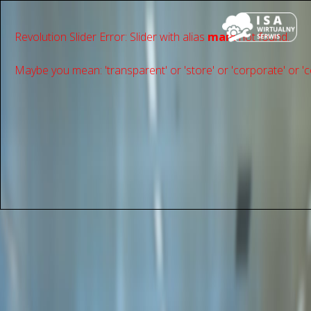
Revolution Slider Error: Slider with alias
main
not found.
Maybe you mean: 'transparent' or 'store' or 'сorporate' or 