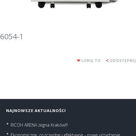
6054-1
LUBIĘ TO
UDOSTĘPNIJ
NAJNOWSZE AKTUALNOŚCI
RICOH ARENA żegna Kraków!!!
Ekonomiczne, oszczędne i efektywne - nowe urządzenie