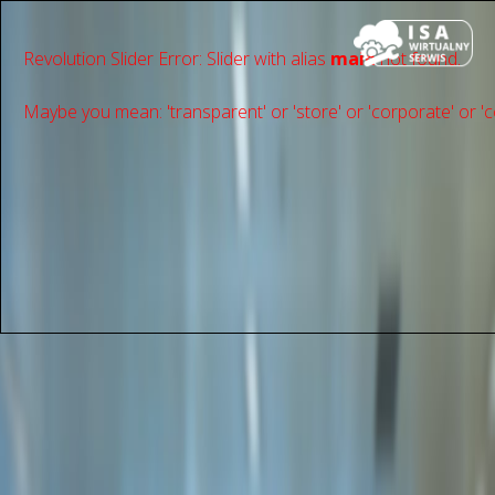
Revolution Slider Error: Slider with alias
main
not found.
Maybe you mean: 'transparent' or 'store' or 'сorporate' or 