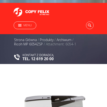
MENU
Strona Główna
/
Produkty
/
Archiwum
/
Ricoh MP 6054ZSP
/
Attachment: 6054-1