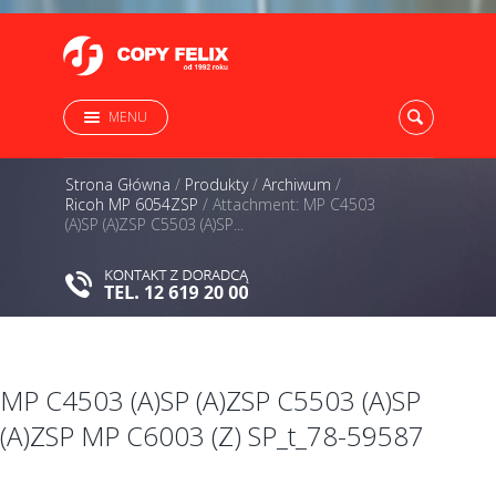
MENU
Strona Główna
/
Produkty
/
Archiwum
/
Ricoh MP 6054ZSP
/
Attachment: MP C4503
(A)SP (A)ZSP C5503 (A)SP...
MP C4503 (A)SP (A)ZSP C5503 (A)SP
(A)ZSP MP C6003 (Z) SP_t_78-59587