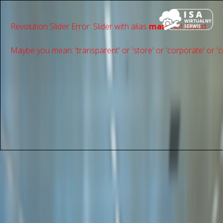
Revolution Slider Error: Slider with alias
main
not found.
Maybe you mean: 'transparent' or 'store' or 'сorporate' or 