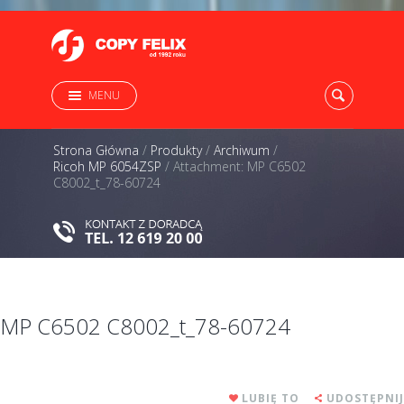
MENU
Strona Główna
/
Produkty
/
Archiwum
/
Ricoh MP 6054ZSP
/
Attachment: MP C6502
C8002_t_78-60724
MP C6502 C8002_t_78-60724
LUBIĘ TO
UDOSTĘPNIJ