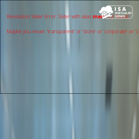
Revolution Slider Error: Slider with alias
main
not found.
Maybe you mean: 'transparent' or 'store' or 'сorporate' or 