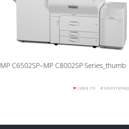
MP C6502SP–MP C8002SP Series_thumb
LUBIĘ TO
UDOSTĘPNIJ