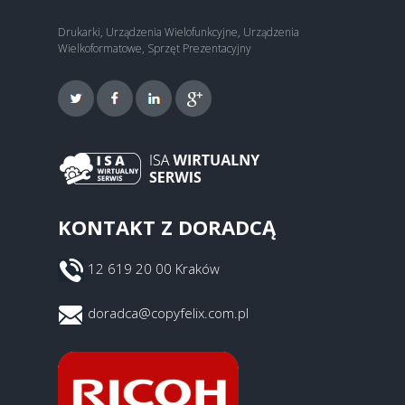
Drukarki, Urządzenia Wielofunkcyjne, Urządzenia
Wielkoformatowe, Sprzęt Prezentacyjny
KONTAKT Z DORADCĄ
12 619 20 00 Kraków
doradca@copyfelix.com.pl