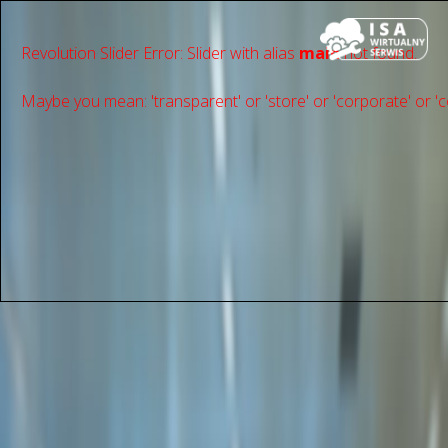
Revolution Slider Error: Slider with alias
main
not found.
Maybe you mean: 'transparent' or 'store' or 'сorporate' or 