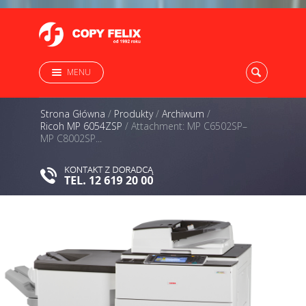
MENU
Strona Główna
/
Produkty
/
Archiwum
/
Ricoh MP 6054ZSP
/
Attachment: MP C6502SP–
MP C8002SP...