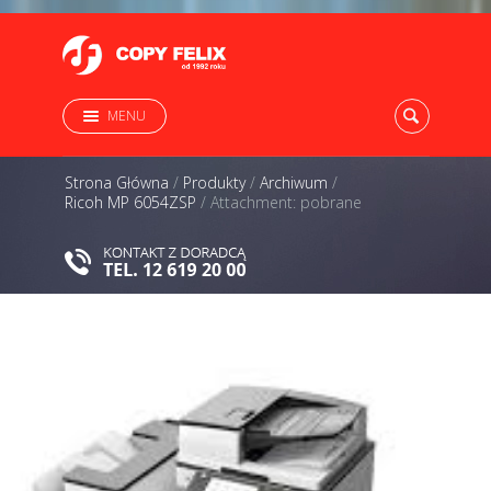
MENU
Strona Główna
/
Produkty
/
Archiwum
/
Ricoh MP 6054ZSP
/
Attachment: pobrane