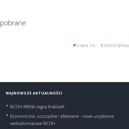
pobrane
LUBIĘ TO
UDOSTĘPNIJ
NAJNOWSZE AKTUALNOŚCI
RICOH ARENA żegna Kraków!!!
Ekonomiczne, oszczędne i efektywne - nowe urządzenie
wielkoformatowe RICOH