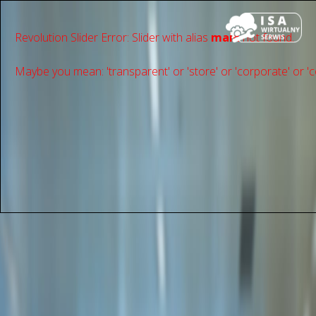
Revolution Slider Error: Slider with alias
main
not found.
Maybe you mean: 'transparent' or 'store' or 'сorporate' or 