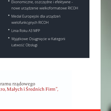
Ekonomiczne, oszczędne i efektywne -
nowe urządzenie wielkoformatowe RICOH
Medal Europejski dla urządzeń
wielofunkcyjnych RICOH
Linia Roku A3 MFP
Wyjątkowe Osiągnięcie w Kategorii
Łatwość Obsługi