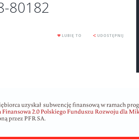
78-80182
LUBIĘ TO
UDOSTĘPNIJ