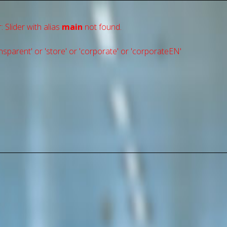
: Slider with alias
main
not found.
sparent' or 'store' or 'сorporate' or 'corporateEN'