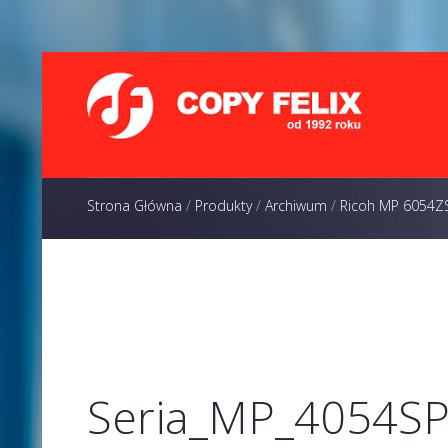
Strona Główna
/
Produkty
/
Archiwum
/
Ricoh MP 6054Z
Seria_MP_4054S