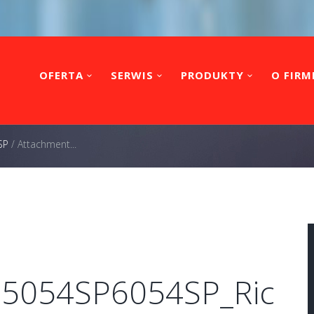
OFERTA
SERWIS
PRODUKTY
O FIRM
SP
/
Attachment...
P5054SP6054SP_Ric